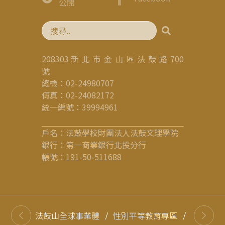
公開
208303 新 北 市 金 山 區 法 鼓 路 700
號
總機：02-24980707
傳真：02-24082172
統一編號：39994961
戶名：法鼓學校財團法人法鼓文理學院
銀行：第一商業銀行北投分行
帳號：191-50-511688
法鼓山全球事業體
/
性別平等教育專區
/
高等教育