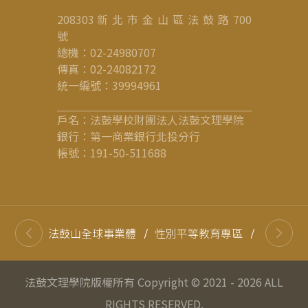
208303 新 北 市 金 山 區 法 鼓 路 700
號
總機：02-24980707
傳真：02-24082172
統一編號：39994961
戶名：法鼓學校財團法人法鼓文理學院
銀行：第一商業銀行北投分行
帳號：191-50-511688
法鼓山全球事業體
/
性別平等教育專區
/
高等教育
法鼓文理學院版權所有 Copyright © 2021 - 2026 ALL
RIGHTS RESERVED.