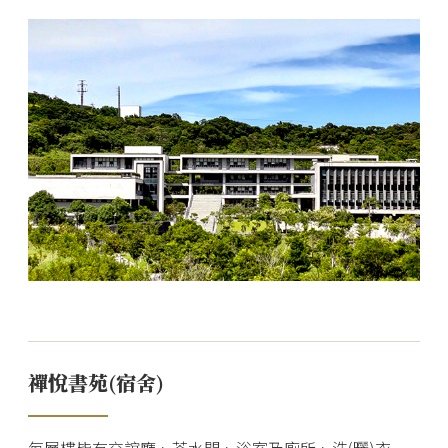
禪悅書苑(宿舍)
每層樓皆有交誼廳、茶水間、浴室及廁所、洗(曬)衣