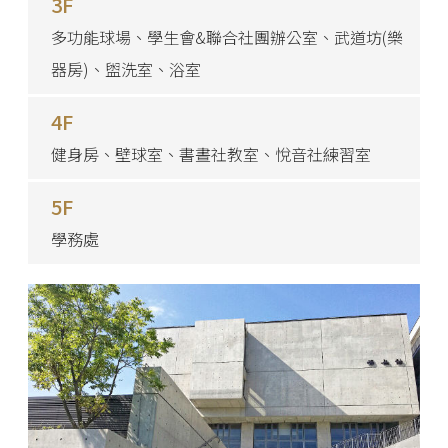
3F
多功能球場、學生會&聯合社團辦公室、武道坊(樂
器房)、盥洗室、浴室
4F
健身房、壁球室、書晝社教室、悅音社練習室
5F
學務處