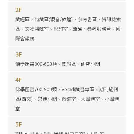
2F
藏經區、特藏區(觀音/敦煌)、參考書區、資訊檢索
區、文物特藏室、影印室、流通、參考服務台、國
際會議廳
3F
佛學圖書000-600類、閱報區、研究小間
4F
佛學圖書700-900類、Veradi藏書專區、期刊過刊
區(西文)、媒體小間、微縮室、大團體室、小團體
室
5F
期刊現刊區、期刊過刊區(中日文)、研討室