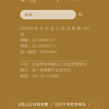
公開
208303 新 北 市 金 山 區 法 鼓 路 700
號
總機：02-24980707
傳真：02-24082172
統一編號：39994961
戶名：法鼓學校財團法人法鼓文理學院
銀行：第一商業銀行北投分行
帳號：191-50-511688
法鼓山全球事業體
/
性別平等教育專區
/
高等教育