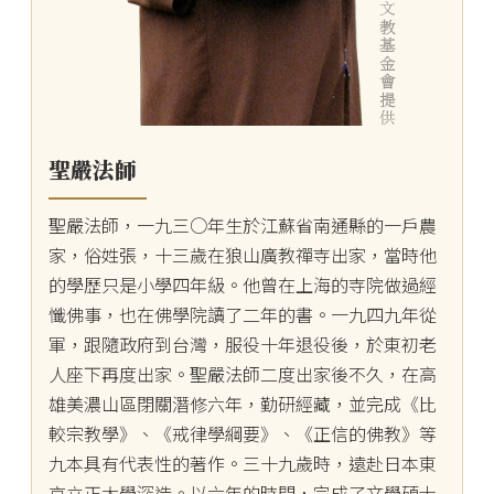
聖嚴法師
聖嚴法師，一九三○年生於江蘇省南通縣的一戶農
家，俗姓張，十三歲在狼山廣教禪寺出家，當時他
的學歷只是小學四年級。他曾在上海的寺院做過經
懺佛事，也在佛學院讀了二年的書。一九四九年從
軍，跟隨政府到台灣，服役十年退役後，於東初老
人座下再度出家。聖嚴法師二度出家後不久，在高
雄美濃山區閉關潛修六年，勤研經藏，並完成《比
較宗教學》、《戒律學綱要》、《正信的佛教》等
九本具有代表性的著作。三十九歲時，遠赴日本東
京立正大學深造。以六年的時間，完成了文學碩士