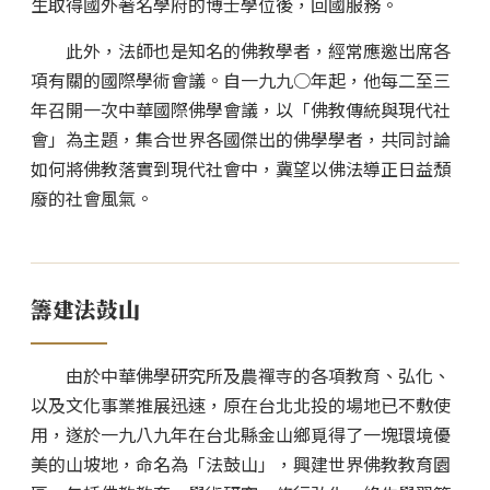
生取得國外著名學府的博士學位後，回國服務。
此外，法師也是知名的佛教學者，經常應邀出席各
項有關的國際學術會議。自一九九○年起，他每二至三
年召開一次中華國際佛學會議，以「佛教傳統與現代社
會」為主題，集合世界各國傑出的佛學學者，共同討論
如何將佛教落實到現代社會中，冀望以佛法導正日益頹
廢的社會風氣。
籌建法鼓山
由於中華佛學研究所及農禪寺的各項教育、弘化、
以及文化事業推展迅速，原在台北北投的場地已不敷使
用，遂於一九八九年在台北縣金山鄉覓得了一塊環境優
美的山坡地，命名為「法鼓山」，興建世界佛教教育園