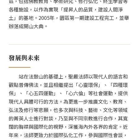
區，包括佛教教育、學術研究、修行弘化、終生學習等
各種施設，以作為實現「提昇人的品質，建設人間淨
土」的基地。2005年，園區第一期建設工程完工，並舉
辦落成開山大典。
發展與未來
站在法鼓山的基礎上，聖嚴法師以現代人的語言和
觀點普傳佛法，並且相繼提出「心靈環保」、「四種環
保」、「心五四運動」、「心六倫」等社會運動，提供
現代人具體可行的方法。為更進一步推廣文化、教育、
弘法及修行等悲願，也多次與科技、藝術、文化等領域
的菁英人士進行對談，乃至與不同宗教進行合作，其寬
闊的胸襟與國際化的視野，深獲海內外各界的肯定。近
年來，法師更致力於國際弘化工作，參與國際性會談，