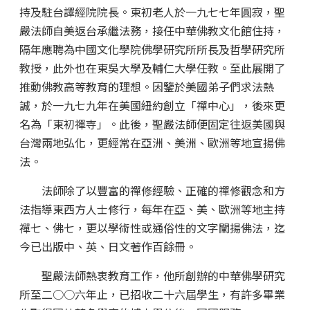
持及駐台譯經院院長。東初老人於一九七七年圓寂，聖
嚴法師自美返台承繼法務，接任中華佛教文化館住持，
隔年應聘為中國文化學院佛學研究所所長及哲學研究所
教授，此外也在東吳大學及輔仁大學任教。至此展開了
推動佛教高等教育的理想。因鑒於美國弟子們求法熱
誠，於一九七九年在美國紐約創立「禪中心」，後來更
名為「東初禪寺」。此後，聖嚴法師便固定往返美國與
台灣兩地弘化，更經常在亞洲、美洲、歐洲等地宣揚佛
法。
法師除了以豐富的禪修經驗、正確的禪修觀念和方
法指導東西方人士修行，每年在亞、美、歐洲等地主持
禪七、佛七，更以學術性或通俗性的文字闡揚佛法，迄
今已出版中、英、日文著作百餘冊。
聖嚴法師熱衷教育工作，他所創辦的中華佛學研究
所至二○○六年止，已招收二十六屆學生，有許多畢業