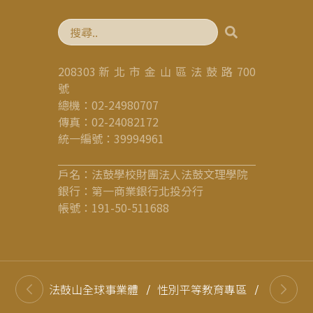
208303 新 北 市 金 山 區 法 鼓 路 700
號
總機：02-24980707
傳真：02-24082172
統一編號：39994961
戶名：法鼓學校財團法人法鼓文理學院
銀行：第一商業銀行北投分行
帳號：191-50-511688
法鼓山全球事業體
/
性別平等教育專區
/
高等教育