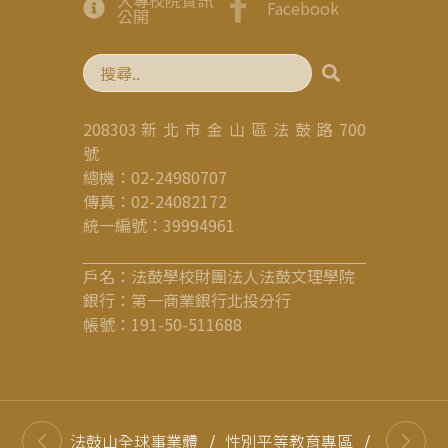
Facebook
公開
208303 新 北 市 金 山 區 法 鼓 路 700
號
總機：02-24980707
傳真：02-24082172
統一編號：39994961
戶名：法鼓學校財團法人法鼓文理學院
銀行：第一商業銀行北投分行
帳號：191-50-511688
法鼓山全球事業體
/
性別平等教育專區
/
高等教育