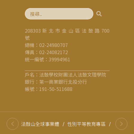
208303 新 北 市 金 山 區 法 鼓 路 700
號
總機：02-24980707
傳真：02-24082172
統一編號：39994961
戶名：法鼓學校財團法人法鼓文理學院
銀行：第一商業銀行北投分行
帳號：191-50-511688
法鼓山全球事業體
/
性別平等教育專區
/
高等教育