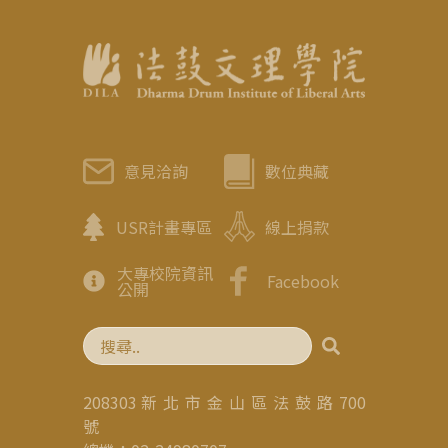
意見洽詢
數位典藏
USR計畫專區
線上捐款
大專校院資訊
Facebook
公開
208303 新 北 市 金 山 區 法 鼓 路 700
號