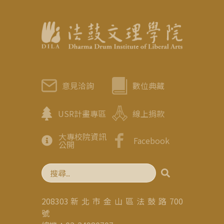
意見洽詢
數位典藏
USR計畫專區
線上捐款
大專校院資訊
Facebook
公開
208303 新 北 市 金 山 區 法 鼓 路 700
號