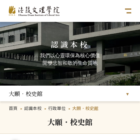
認識本校
我們以心靈環保為核心價值
開發悲智和敬的生命質地
大願．校史館
首頁
認識本校
行政單位
大願．校史館
大願．校史館