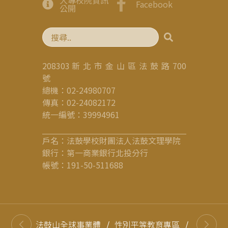
Facebook
公開
208303 新 北 市 金 山 區 法 鼓 路 700
號
總機：02-24980707
傳真：02-24082172
統一編號：39994961
戶名：法鼓學校財團法人法鼓文理學院
銀行：第一商業銀行北投分行
帳號：191-50-511688
法鼓山全球事業體
/
性別平等教育專區
/
高等教育