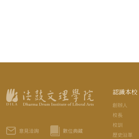
認識本校
創辦人
校長
校訓
意見洽詢
數位典藏
歷史沿革