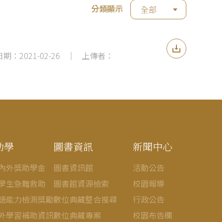
分類顯示
全部
期：2021-02-26
│
上傳者：
助學
圖書資訊
新聞中心
內外獎助學金
圖書資訊館
活動公告
學生急難救助
圖書館資源檢索
校園報導
語能力檢測獎勵
數位典藏整合搜尋
行政公告
外學習補助資訊
數位典藏專案
校園布告欄