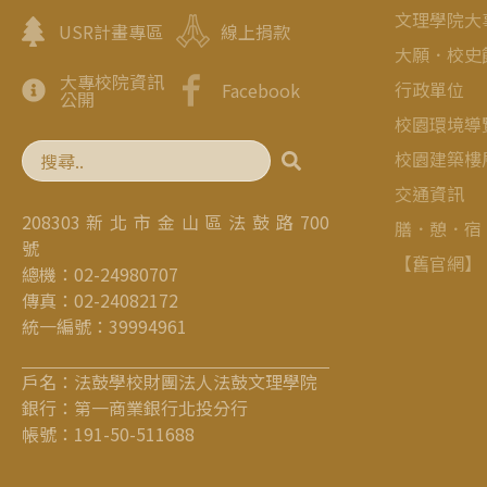
文理學院大
USR計畫專區
線上捐款
大願．校史
大專校院資訊
行政單位
Facebook
公開
校園環境導
校園建築樓
交通資訊
208303 新 北 市 金 山 區 法 鼓 路 700
膳．憩．宿
號
【舊官網】
總機：02-24980707
傳真：02-24082172
統一編號：39994961
戶名：法鼓學校財團法人法鼓文理學院
銀行：第一商業銀行北投分行
帳號：191-50-511688