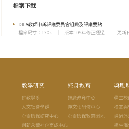
檔案下載
DILA教師申訴評議委員會組織及評議要點
檔案尺寸：130k
│
版本109年修正通過
│
更新日
教學研究
終身教育
獎勵
佛教學系
推廣教育中心
學生校
人文社會學群
禪文化研修中心
校友與
心靈環保研究中心
心靈環保教育園地
通過外
創新永續社企育成中心
學生海