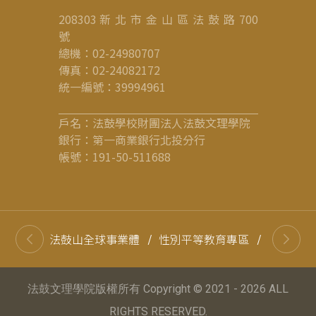
208303 新 北 市 金 山 區 法 鼓 路 700
號
總機：02-24980707
傳真：02-24082172
統一編號：39994961
戶名：法鼓學校財團法人法鼓文理學院
銀行：第一商業銀行北投分行
帳號：191-50-511688
法鼓山全球事業體
/
性別平等教育專區
/
高等教育
法鼓文理學院版權所有 Copyright © 2021 - 2026 ALL
RIGHTS RESERVED.