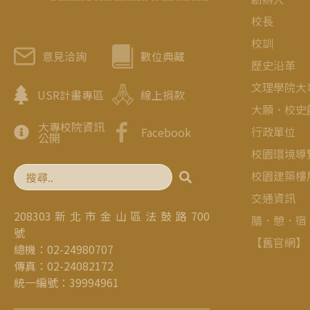
校長
校訓
意見洽詢
數位典藏
歷史沿革
文理學院大
USR計畫專區
線上捐款
大願．校史
大專校院資訊
行政單位
Facebook
公開
校園環境導
校園建築樓
交通資訊
208303 新 北 市 金 山 區 法 鼓 路 700
膳．憩．宿
號
【舊官網】
總機：02-24980707
傳真：02-24082172
統一編號：39994961