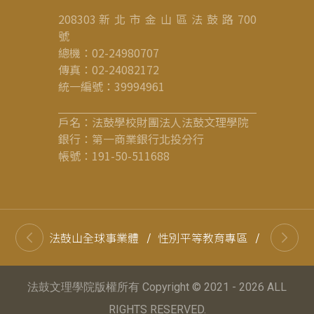
208303 新 北 市 金 山 區 法 鼓 路 700
號
總機：02-24980707
傳真：02-24082172
統一編號：39994961
戶名：法鼓學校財團法人法鼓文理學院
銀行：第一商業銀行北投分行
帳號：191-50-511688
法鼓山全球事業體
/
性別平等教育專區
/
高等教育
法鼓文理學院版權所有 Copyright © 2021 - 2026 ALL
RIGHTS RESERVED.