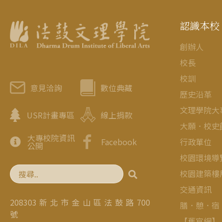
認識本校
創辦人
校長
校訓
意見洽詢
數位典藏
歷史沿革
文理學院大
USR計畫專區
線上捐款
大願．校史
大專校院資訊
行政單位
Facebook
公開
校園環境導
校園建築樓
交通資訊
208303 新 北 市 金 山 區 法 鼓 路 700
膳．憩．宿
號
【舊官網】