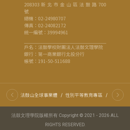
208303 新 北 市 金 山 區 法 鼓 路 700
號
總機：02-24980707
傳真：02-24082172
統一編號：39994961
戶名：法鼓學校財團法人法鼓文理學院
銀行：第一商業銀行北投分行
帳號：191-50-511688
法鼓山全球事業體
/
性別平等教育專區
/
高等教育
法鼓文理學院版權所有 Copyright © 2021 - 2026 ALL
RIGHTS RESERVED.