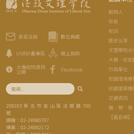
創辦人
校長
校訓
意見洽詢
數位典藏
歷史沿革
文理學院大
USR計畫專區
線上捐款
大願．校史
大專校院資訊
行政單位
Facebook
公開
校園環境導
校園建築樓
交通資訊
208303 新 北 市 金 山 區 法 鼓 路 700
膳．憩．宿
號
【舊官網】
總機：02-24980707
傳真：02-24082172