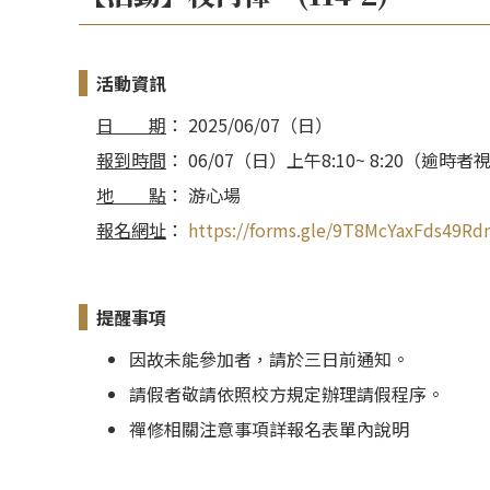
活動資訊
日
期
：
2025/06/07（日）
報到時間
：
06/07（日）上午8:10~ 8:20（逾
地
點
：
游心場
報名網址
：
https://forms.gle/9T8McYaxFds49R
提醒事項
因故未能參加者，請於三日前通知。
請假者敬請依照校方規定辦理請假程序。
禪修相關注意事項詳報名表單內說明