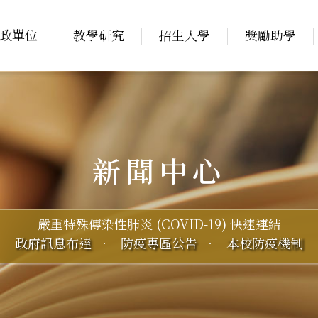
政單位
教學研究
招生入學
獎勵助學
新聞中心
嚴重特殊傳染性肺炎 (COVID-19) 快速連結
政府訊息布達
．
防疫專區公告
．
本校防疫機制