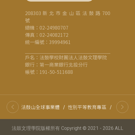
208303 新 北 市 金 山 區 法 鼓 路 700
號
總機：02-24980707
傳真：02-24082172
統一編號：39994961
戶名：法鼓學校財團法人法鼓文理學院
銀行：第一商業銀行北投分行
帳號：191-50-511688
法鼓山全球事業體
/
性別平等教育專區
/
高等教育
法鼓文理學院版權所有 Copyright © 2021 - 2026 ALL