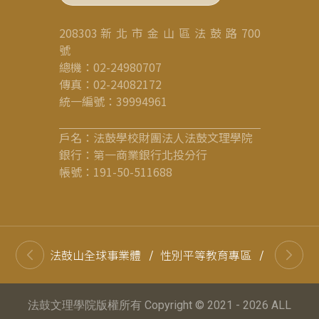
208303 新 北 市 金 山 區 法 鼓 路 700
號
總機：02-24980707
傳真：02-24082172
統一編號：39994961
戶名：法鼓學校財團法人法鼓文理學院
銀行：第一商業銀行北投分行
帳號：191-50-511688
法鼓山全球事業體
/
性別平等教育專區
/
高等教育
法鼓文理學院版權所有 Copyright © 2021 - 2026 ALL