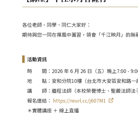
各位老師、同學、同仁大家好：
期待與您一同在禪風中薰習，領會「千江映月」的無
活動資訊
時
間：
2026 年 6 月 26 日（五）晚上7:00 - 9:0
地
點：
安和分院10樓（台北市大安區安和路一段
講
師：
繼程法師（本校榮譽博士、聖嚴法師法
報名連結：
https://reurl.cc/j607M1
＊實體講座 ＋ 線上直播