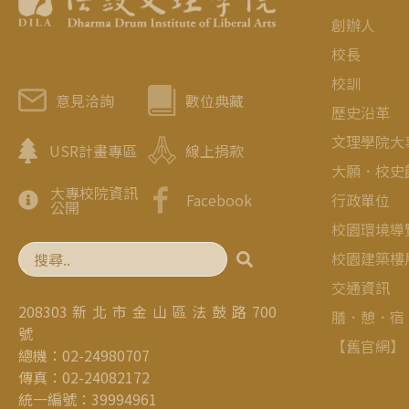
創辦人
校長
校訓
意見洽詢
數位典藏
歷史沿革
文理學院大
USR計畫專區
線上捐款
大願．校史
大專校院資訊
行政單位
Facebook
公開
校園環境導
校園建築樓
交通資訊
208303 新 北 市 金 山 區 法 鼓 路 700
膳．憩．宿
號
【舊官網】
總機：02-24980707
傳真：02-24082172
統一編號：39994961