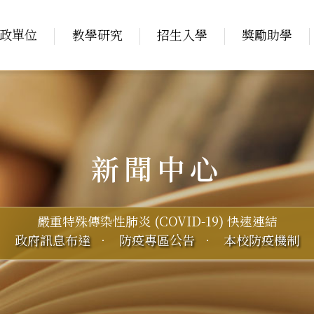
政單位
教學研究
招生入學
獎勵助學
新聞中心
嚴重特殊傳染性肺炎 (COVID-19) 快速連結
政府訊息布達
．
防疫專區公告
．
本校防疫機制