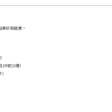
礙美好與踏實。
0
29號10樓）
子）