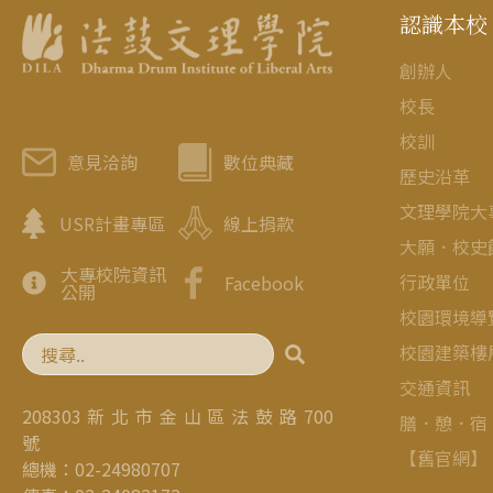
認識本校
創辦人
校長
校訓
意見洽詢
數位典藏
歷史沿革
文理學院大
USR計畫專區
線上捐款
大願．校史
大專校院資訊
行政單位
Facebook
公開
校園環境導
校園建築樓
交通資訊
208303 新 北 市 金 山 區 法 鼓 路 700
膳．憩．宿
號
【舊官網】
總機：02-24980707