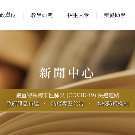
政單位
教學研究
招生入學
獎勵助學
新聞中心
嚴重特殊傳染性肺炎 (COVID-19) 快速連結
政府訊息布達
．
防疫專區公告
．
本校防疫機制