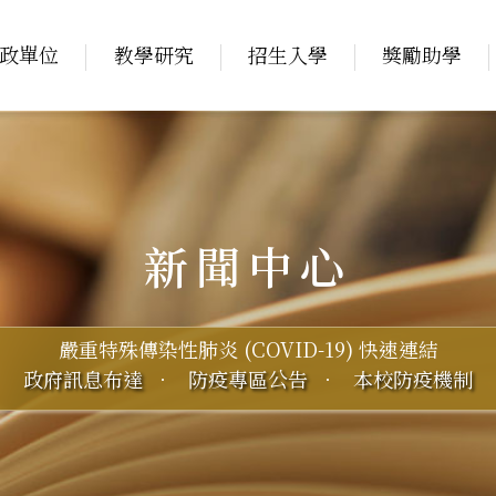
政單位
教學研究
招生入學
獎勵助學
新聞中心
嚴重特殊傳染性肺炎 (COVID-19) 快速連結
政府訊息布達
．
防疫專區公告
．
本校防疫機制