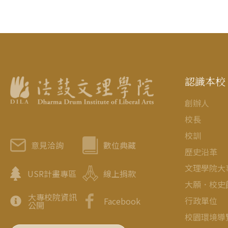
認識本校
創辦人
校長
校訓
意見洽詢
數位典藏
歷史沿革
文理學院大
USR計畫專區
線上捐款
大願．校史
大專校院資訊
行政單位
Facebook
公開
校園環境導