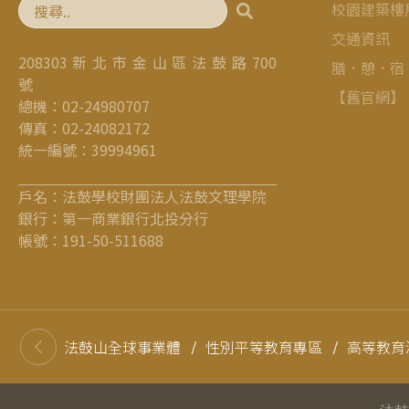
校園建築樓
交通資訊
208303 新 北 市 金 山 區 法 鼓 路 700
膳．憩．宿
號
【舊官網】
總機：02-24980707
傳真：02-24082172
統一編號：39994961
戶名：法鼓學校財團法人法鼓文理學院
銀行：第一商業銀行北投分行
帳號：191-50-511688
法鼓山全球事業體
/
性別平等教育專區
/
高等教育